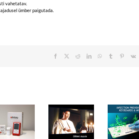
ti vahetatav.
vajadusel ümber paigutada.
Facebook
X
Reddit
LinkedIn
WhatsApp
Tumblr
Pinteres
V