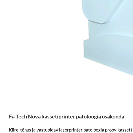
Fa-Tech Nova kassetiprinter patoloogia osakonda
Kiire, tõhus ja vastupidav laserprinter patoloogia proovikasset