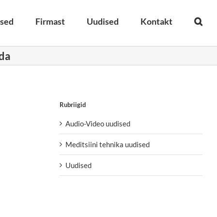
used
Firmast
Uudised
Kontakt
nda
Rubriigid
Audio-Video uudised
Meditsiini tehnika uudised
Uudised