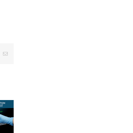
t
k
Email