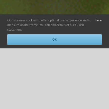
Our site uses cookies to offer optimal user experience and to
here
measure onsite traffic. You can find details of our GDPR
statement
OK
Aastast 2003 tegutsev
Bait Partner OÜ
on tehnoloogilisi
lahendusi ja teenuseid pakkuv ettevõte. Oleme suunanud
oma tegevuse meditsiiniliste ja AV erilahenduste
arendamisele, integreerimisele ja müügile.
Meie lahendused